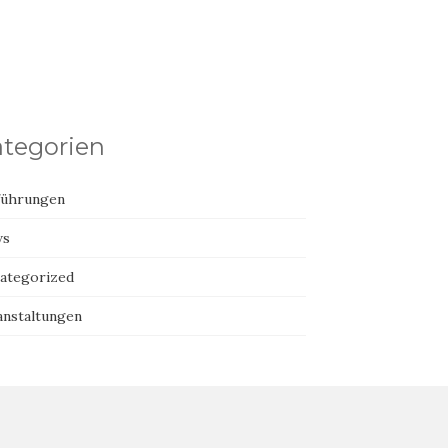
tegorien
führungen
ws
ategorized
anstaltungen