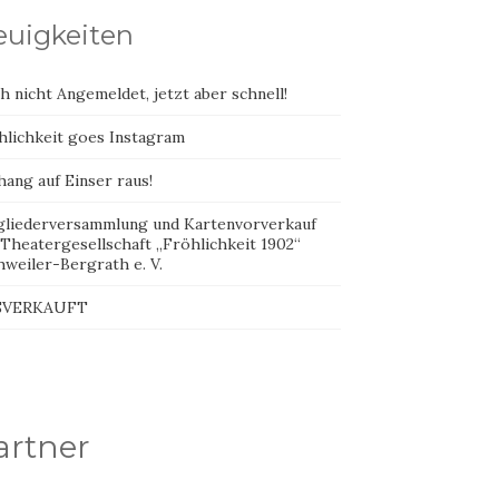
uigkeiten
 nicht Angemeldet, jetzt aber schnell!
hlichkeit goes Instagram
ang auf Einser raus!
gliederversammlung und Kartenvorverkauf
 Theatergesellschaft „Fröhlichkeit 1902“
hweiler-Bergrath e. V.
SVERKAUFT
artner