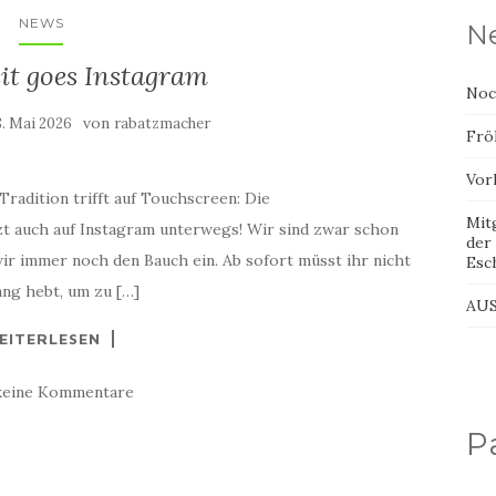
NEWS
Ne
it goes Instagram
Noch
von
8. Mai 2026
rabatzmacher
Frö
Vorh
Tradition trifft auf Touchscreen: Die
Mit
tzt auch auf Instagram unterwegs! Wir sind zwar schon
der
 wir immer noch den Bauch ein. Ab sofort müsst ihr nicht
Esc
ng hebt, um zu […]
AU
EITERLESEN
keine Kommentare
P