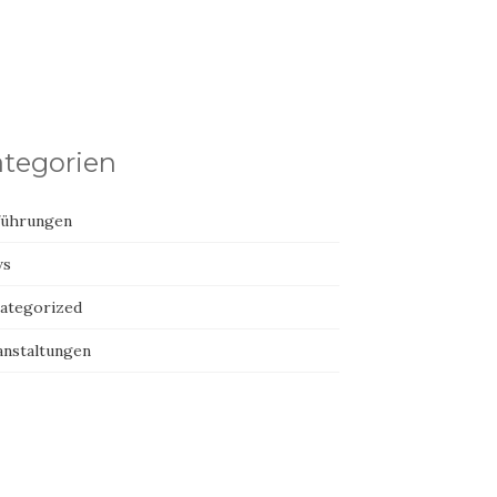
tegorien
führungen
ws
ategorized
anstaltungen