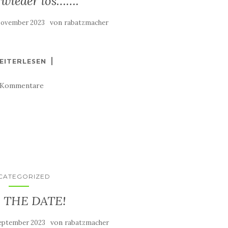
 wieder los…….
von
November 2023
rabatzmacher
EITERLESEN
 Kommentare
CATEGORIZED
 THE DATE!
von
September 2023
rabatzmacher