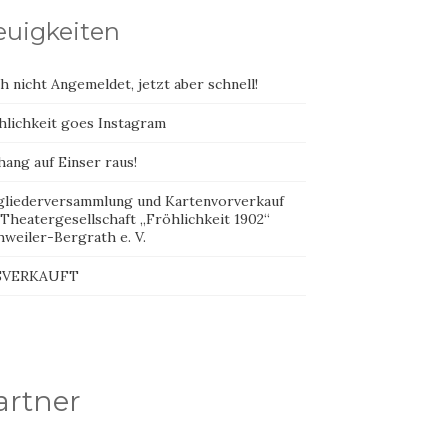
uigkeiten
 nicht Angemeldet, jetzt aber schnell!
hlichkeit goes Instagram
ang auf Einser raus!
gliederversammlung und Kartenvorverkauf
 Theatergesellschaft „Fröhlichkeit 1902“
hweiler-Bergrath e. V.
SVERKAUFT
artner