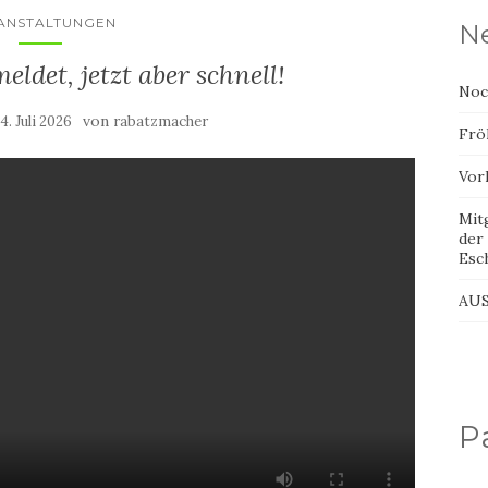
ANSTALTUNGEN
Ne
ldet, jetzt aber schnell!
Noch
von
14. Juli 2026
rabatzmacher
Frö
Vorh
Mit
der
Esc
AU
P