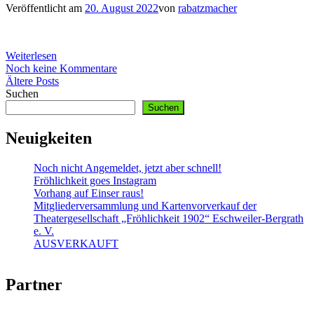
Veröffentlicht am
20. August 2022
von
rabatzmacher
Weiterlesen
Noch keine Kommentare
Beitragsnavigation
Ältere Posts
Suchen
Suchen
Neuigkeiten
Noch nicht Angemeldet, jetzt aber schnell!
Fröhlichkeit goes Instagram
Vorhang auf Einser raus!
Mitgliederversammlung und Kartenvorverkauf der
Theatergesellschaft „Fröhlichkeit 1902“ Eschweiler-Bergrath
e. V.
AUSVERKAUFT
Partner